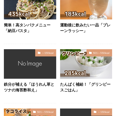
簡単！高タンパクメニュー
運動後に飲みたい一品「プレ
「納豆パスタ」
ーンラッシー」
～150kcal
501～550kcal
鉄分が補える「ほうれん草と
たんぱく補給！「グリンピー
ツナの海苔酢和え」
スごはん」
501～550kcal
～150kcal