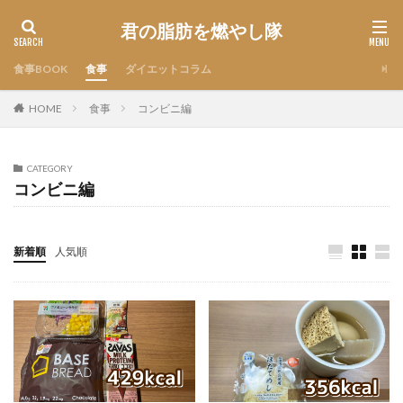
君の脂肪を燃やし隊
食事BOOK
食事
ダイエットコラム
HOME
食事
コンビニ編
CATEGORY
コンビニ編
新着順
人気順