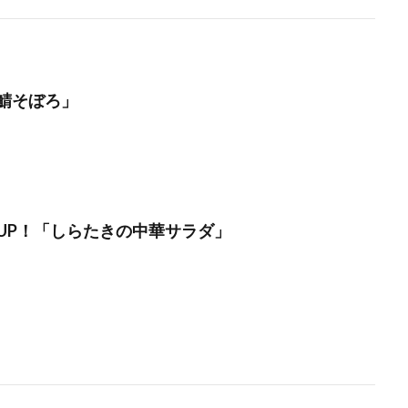
鯖そぼろ」
UP！「しらたきの中華サラダ」