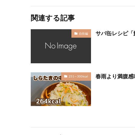
関連する記事
サバ缶レシピ「
自炊編
春雨より満腹感
251～300kcal