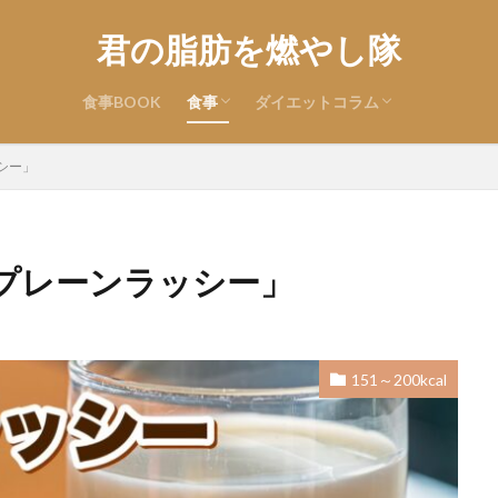
君の脂肪を燃やし隊
食事BOOK
食事
ダイエットコラム
自炊編
コンビニ編
外食編
ボディメイク
ダイエット
シー」
プレーンラッシー」
151～200kcal