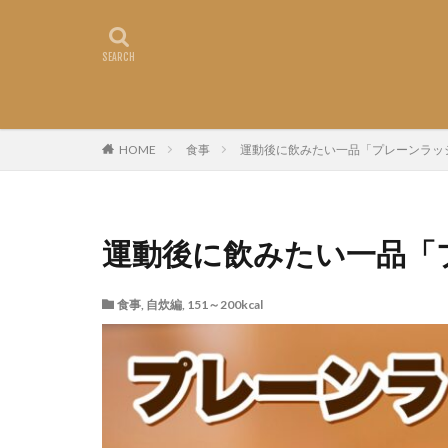
HOME
食事
運動後に飲みたい一品「プレーンラッ
運動後に飲みたい一品「
食事
,
自炊編
,
151～200kcal