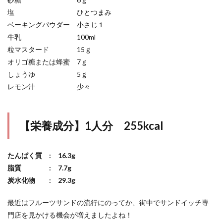
塩 ひとつまみ
ベーキングパウダー 小さじ１
牛乳 100ml
粒マスタード 15ｇ
オリゴ糖または蜂蜜 7ｇ
しょうゆ 5ｇ
レモン汁 少々
【栄養成分】1人分 255kcal
たんぱく質 : 16.3g
脂質 : 7.7g
炭水化物 : 29.3g
最近はフルーツサンドの流行にのってか、街中でサンドイッチ専
門店を見かける機会が増えましたよね！