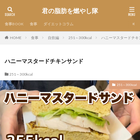
君の脂肪を燃やし隊
食事BOOK
食事
ダイエットコラム
HOME
食事
自炊編
251～300kcal
ハニーマスタードチキ
ハニーマスタードチキンサンド
251～300kcal
251～300kcal