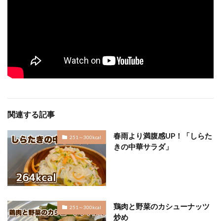
関連する記事
春雨より満腹感UP！「しらた
251～300kcal
きの中華サラダ」
鶏肉と野菜のカシューナッツ
251～300kcal
炒め